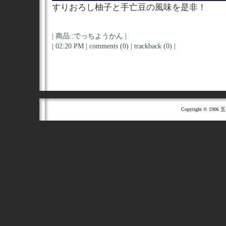
すりおろし柚子と手亡豆の風味を是非！
|
商品::でっちようかん
|
| 02:20 PM |
comments (0)
|
trackback (0)
|
Copyright © 1906