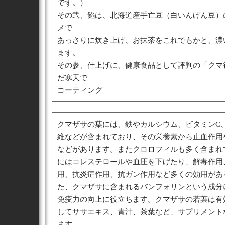
です。）
その弐、餡は、北海道産手亡豆（白いんげん豆）
メで
あっさりに炊き上げ、お抹茶をこれでもかと、濃
ます。
その参、仕上げに、健康食品として評判の「クマ
だ寒天で
コーティング
クマザサの葉には、鉄やカルシウム、ビタミンC、
維などが含まれており、その栄養素から止血作用
などがあります。またクロロフィルも多く含まれ
にはコレステロールや血圧を下げたり、解毒作用
用、抗炎症作用、抗ガン作用など多くの効用があ
た、クマザサに含まれるバンフォリンという成分
免疫力の向上に役立ちます。クマザサの若葉は有
してササエキス、青汁、茶葉など、サプリメント
ます。