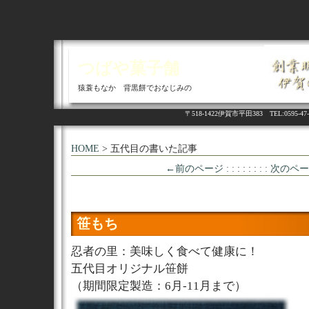
つばや菓子舗
猿蓑もなか 背黒餅でおなじみの
〒518-1422伊賀市平田383 TEL:05
HOME
> 五代目の書いた記事
←前のページ : :
: : : :
: : 次のペ
笹もち
忍者の里：美味しく食べて健康に！
五代目オリジナル笹餅
（期間限定製造：6月-11月まで）