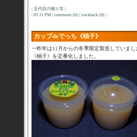
|
五代目の独り言
|
| 05:11 PM |
comments (0)
|
trackback (0)
|
カップdeでっち《柚子》
一昨年は11月からの冬季限定製造していまし
《柚子》を定番化しました。