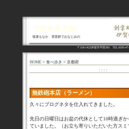
つばや菓子舗
猿蓑もなか 背黒餅でおなじみの
〒518-1422伊賀市平田383 TEL:05
HOME
>
食べ歩き
> 京都府
: : : :
無鉄砲本店（ラーメン）
久々にブログネタを仕入れてきました。
先日の日曜日はお盆の代休として10時過ぎ
ていました。（お立ち寄りいただいた方スミマセ