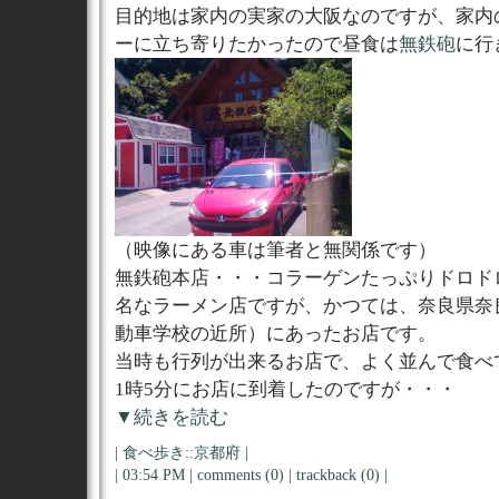
目的地は家内の実家の大阪なのですが、家内
ーに立ち寄りたかったので昼食は
無鉄砲
に行
（映像にある車は筆者と無関係です）
無鉄砲本店・・・コラーゲンたっぷりドロド
名なラーメン店ですが、かつては、奈良県奈
動車学校の近所）にあったお店です。
当時も行列が出来るお店で、よく並んで食べ
1時5分にお店に到着したのですが・・・
▼続きを読む
|
食べ歩き::京都府
|
| 03:54 PM |
comments (0)
|
trackback (0)
|