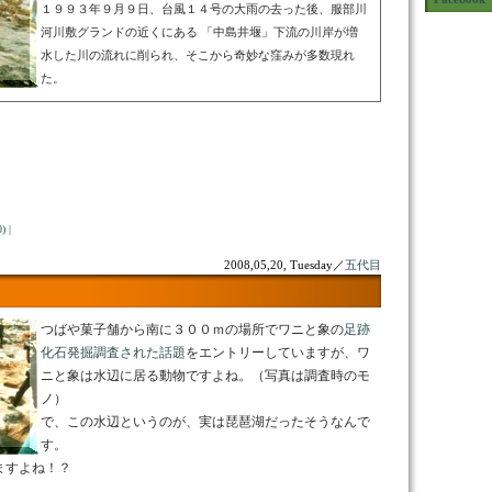
１９９３年９月９日、台風１４号の大雨の去った後、服部川
河川敷グランドの近くにある 「中島井堰」下流の川岸が増
水した川の流れに削られ、そこから奇妙な窪みが多数現れ
た。
0)
|
2008,05,20, Tuesday／
五代目
つばや菓子舗から南に３００ｍの場所でワニと象の
足跡
化石発掘調査された話題
をエントリーしていますが、ワ
ニと象は水辺に居る動物ですよね。（写真は調査時のモ
ノ）
で、この水辺というのが、実は琵琶湖だったそうなんで
す。
ますよね！？