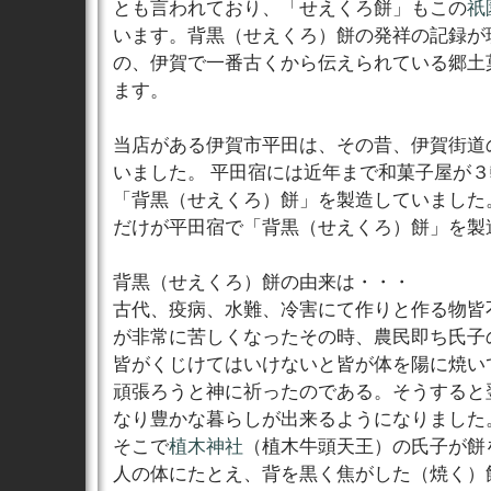
とも言われており、「せえくろ餅」もこの
祇
います。背黒（せえくろ）餅の発祥の記録が
の、伊賀で一番古くから伝えられている郷土
ます。
当店がある伊賀市平田は、その昔、伊賀街道
いました。 平田宿には近年まで和菓子屋が
「背黒（せえくろ）餅」を製造していました
だけが平田宿で「背黒（せえくろ）餅」を製
背黒（せえくろ）餅の由来は・・・
古代、疫病、水難、冷害にて作りと作る物皆
が非常に苦しくなったその時、農民即ち氏子
皆がくじけてはいけないと皆が体を陽に焼い
頑張ろうと神に祈ったのである。そうすると
なり豊かな暮らしが出来るようになりました
そこで
植木神社
（植木牛頭天王）の氏子が餅
人の体にたとえ、背を黒く焦がした（焼く）