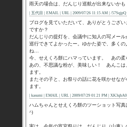
雨天の場合は、だんじり巡航が出来ないかも
| 五代目 | EMAIL | URL | 2009/07/26 11:15 AM | /57SqjpQ 
ブログを見ていただいて、ありがとうござい
ですか？
だんじりの提灯を、会議中に知人の写メール
巡行できてよかったー。ゆかた姿で、多くの
ね…
今、せえくろ餅にハマっています。 あの柔
あの、不思議な粉が、美味しい！ あんこは
ます。
またその子と、お祭りの話に花を咲かせなが
ます。
| kasumi | EMAIL | URL | 2009/07/29 01:21 PM | XK3qhA0I
ハムちゃんとせえくろ餅のツーショット写真は
^)
実は、今年の宵宮祭りは、だんじり（山車）