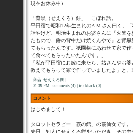
現在お休み中）
「背黒（せえくろ）餅」 こぼれ話。
平田宿で昭和12年生まれのA.M.さん曰く、
話やけど、明治生まれのお婆さんに『火箸を
たもので、餅の背中だけ焼くんやで』と背黒
てもらったんです。祇園祭にあわせて家で作
て食べてもらったいたんです。」
「私が平田宿にお嫁に来たら、姑さんやお婆
教えてもらって家で作っていましたよ」と、N.
|
商品::せえくろ餅
|
| 01:39 PM |
comments (4)
|
trackback (0)
|
コメント
はじめまして！
タロットセラピー「霞の館」の霞仙女です。
先日、知人にせえくろ餅をいただき、その由