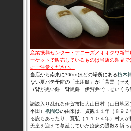
産業振興センター・アニーズ／オオクワ新堂店
ーケットで販売しているものは当店の製品で
にご注意ください。
当店から南東に300ｍほどの場所にある
植木
ない夏バテ予防の「土用餅」が「背黒（せえ
（背が黒い餅＝背黒餅＝伊賀弁で→せいくろ
諸説入り乱れる伊賀市旧大山田村（山田地区
平田）
祇園祭
の由来は、貞観１１年（８９６
る説もあったり、寛弘（１１０４年）村人が
天皇を迎えて蔓延していた疫病の退散を祈っ