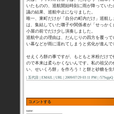
いたものの、巡航開始時刻に雨が降っていた
議の結果、巡航中止になりました。
唯一、東町だけが「自分の町内だけ」巡航し
は、集結していた囃子や関係者が「せっかく
小屋の前でだけ少し演奏しました。
巡航中止の理由は、だんじりの四方を覆って
い幕などが雨に濡れてしまうと劣化が進んで
せえくろ餅の事ですが、もともと米粉だけで
ので本来は柔らかくないんです。私の祖父の
い、せいくろ餅」を作ろう！と餅と砂糖を生
| 五代目 | EMAIL | URL | 2009/07/29 03:11 PM | /57SqjpQ 
コメントする
name: