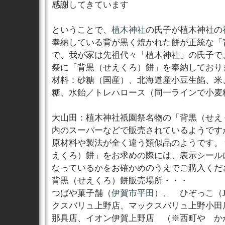
感謝してきています
ということで、
植木神社
の氏子が植木神社の
奉納している背が黒く焼かれた餅が正統な「
で、我が家は先祖代々「植木神社」の氏子で
祭に「背黒（せえくろ）餅」を奉納しており
材料：砂糖（国産）、北海道産小豆生餡、米
糖、水飴／トレハロース（同一ラインで小麦
大山田：植木神社祇園祭名物の「背黒（せえ
内のスーパーなどで販売されているようです
原材料や製法が全く違う類似品のようです。
えくろ）餅」をお求めの際には、表示シール
なっているかをお確かめのうえでご購入くだ
背黒（せえくろ）餅販売場所・・・
つばや菓子舗（
伊賀市平田
）、 ひぞっこ（
クスバリュ上野店、マックスバリュ上野小田
那具店、イオン伊賀上野店 （※西町や か