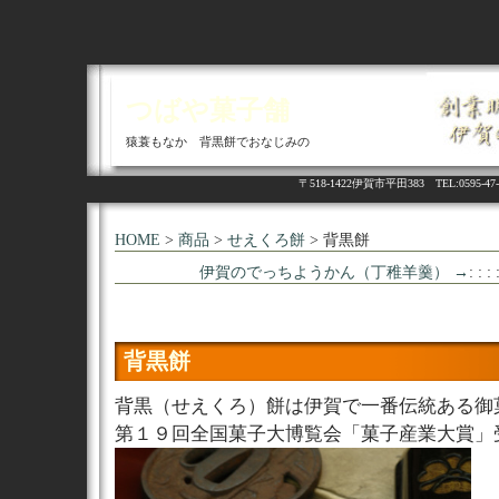
つばや菓子舗
猿蓑もなか 背黒餅でおなじみの
〒518-1422伊賀市平田383 TEL:05
HOME
>
商品
>
せえくろ餅
> 背黒餅
伊賀のでっちようかん（丁稚羊羹） →
: : : 
背黒餅
背黒（せえくろ）餅は伊賀で一番伝統ある御
第１９回全国菓子大博覧会「菓子産業大賞」