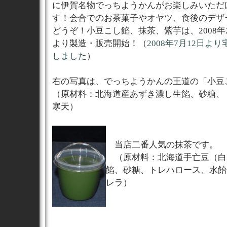
に伊賀名物でっちようかんがお楽しみいただ
す！会合でのお茶菓子やオヤツ、食後のデザ
どうぞ！小豆こし餡、抹茶、紫芋は、2008年2
より製造・販売開始！（
2008年7月12日よ
しました
）
右の写真は、でっちようかんの王道の「小豆
（原材料：北海道産あずき濃し生餡、砂糖、
寒天）
当店二番人気の抹茶です。
（原材料：北海道手亡豆（白
餡、砂糖、トレハロース、水飴
レラ）