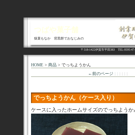
つばや菓子舗
猿蓑もなか 背黒餅でおなじみの
〒518-1422伊賀市平田383 TEL:05
HOME
>
商品
> でっちようかん
←前のページ : :
: : : :
でっちようかん（ケース入り）
ケースに入ったホームサイズのでっちようか