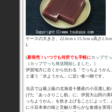
ケースの大きさ、22.0cm x 15.5cm x高さ2.
L
(
新発売！いつでも何所でも手軽に
カップで
（
カップでっち発送開始しました
。）
伊賀地方に古くから伝わる「でっちようかん
と違う「水ようかん」に近い食べ物です。
当店では最上級の北海道十勝産の小豆漉し餡
げた「あっさりこし餡」に、伊賀大山田の美
っちようかん」を炊き上げることによって、
に小豆本来の味と舌触り滑らかな食感を実現