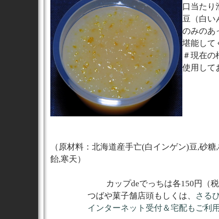
口当たり
豆（白い
のみのあ
堪能して
＃現在の
使用して
（原材料：北海道産手亡(白インゲン)豆,砂糖,
飴,寒天）
カップdeでっちは各150円（
つばや菓子舗店頭もしくは、
さる
インターネット受付＆宅配もご利