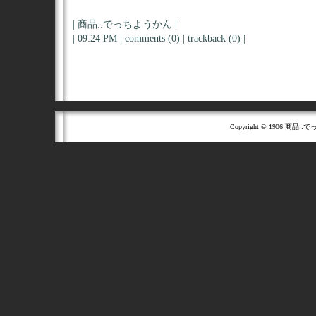
|
商品::でっちようかん
|
| 09:24 PM |
comments (0)
|
trackback (0)
|
Copyright © 1906 商品::