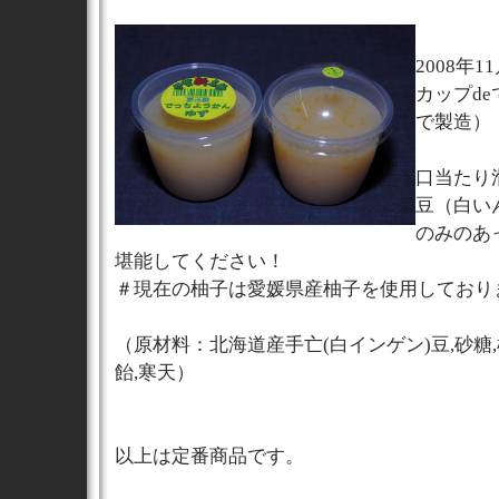
2008年
カップd
で製造）
口当たり
豆（白い
のみのあ
堪能してください！
＃現在の柚子は愛媛県産柚子を使用しており
（原材料：北海道産手亡(白インゲン)豆,砂糖,
飴,寒天）
以上は定番商品です。