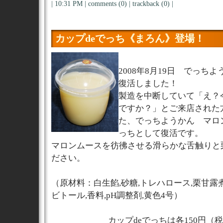
| 10:31 PM |
comments (0)
|
trackback (0)
|
カップdeでっち《まろん》登場！
2008年8月19日 でっち
復活しました！
製造を中断していて「え？
ですか？」とご来店された
た、でっちようかん マロ
っちとして復活です。
マロンムースを彷彿させる滑らかな舌触りと
ださい。
（原材料：白生餡,砂糖,トレハロース,栗甘露
ビトール,香料,pH調整剤,黄色4号）
カップdeでっちは各150円（