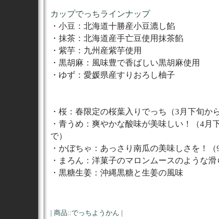
カップでっちラインナップ
・小豆：北海道十勝産小豆漉し餡
・抹茶：北海道産手亡豆使用抹茶餡
・紫芋：九州産紫芋使用
・黒胡麻：風味豊で香ばしい黒胡麻使用
・ゆず：愛媛県産すりおろし柚子
・桜：春限定の桜葉入りでっち（3月下旬か
・青うめ：爽やかな酸味が美味しい！（4月下
で）
・かぼちゃ：あっさり南瓜の美味しさを！（
・まろん：洋菓子のマロンムースのような滑
・黒糖生姜：沖縄黒糖と生姜の風味
|
商品::でっちようかん
|