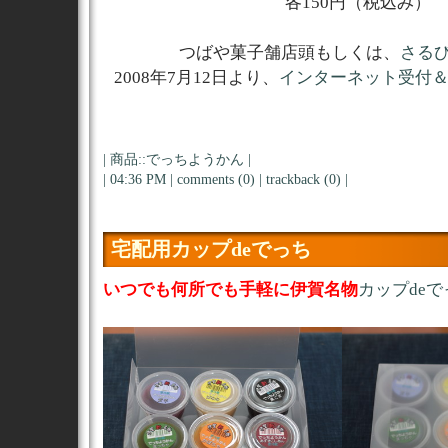
各150円（税込み）
つばや菓子舗店頭もしくは、
さる
2008年7月12日より、
インターネット受付
|
商品::でっちようかん
|
| 04:36 PM |
comments (0)
|
trackback (0)
|
宅配用カップdeでっち
いつでも何所でも手軽に伊賀名物
カップdeで