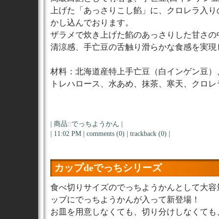
上げた「あっさりこし餡」に、クロレラ入り
かし込んでおります。
ザラメで炊き上げた餡のあっさりした甘さの
清涼感、手亡豆の舌触り滑らかな食感を実現
材料：北海道産特上手亡豆（白インゲン豆）
トレハロース、水あめ、抹茶、寒天、クロレ
|
商品::でっちようかん
|
| 11:02 PM |
comments (0)
|
trackback (0)
|
カップdeでっちシリーズ
食べ切りサイズのでっちようかんとして大容
ップにでっちようかんが入って新登場！
お皿を用意しなくても、切り分けしなくても