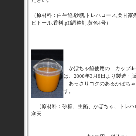
ださい。
（原材料：白生餡,砂糖,トレハロース,栗甘露
ビトール,香料,pH調整剤,黄色4号）
かぼちゃ餡使用の「カップde
は、2008年3月8日より製造・
あっさりコクのあるかぼちゃ
す。
（原材料：砂糖、生餡、かぼちゃ、トレハ
寒天