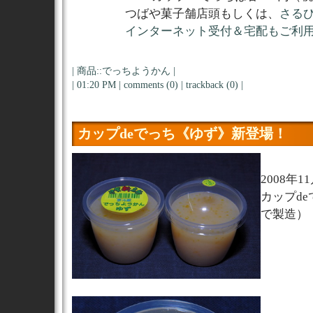
つばや菓子舗店頭もしくは、
さる
インターネット受付＆宅配もご利
|
商品::でっちようかん
|
| 01:20 PM |
comments (0)
|
trackback (0)
|
カップdeでっち《ゆず》新登場！
2008年
カップd
で製造）