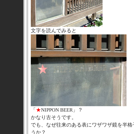
文字を読んでみると
「
★
NIPPON BEER」？
かなり古そうです。
でも、なぜ往来のある表にワザワザ鏡を半格
うか？