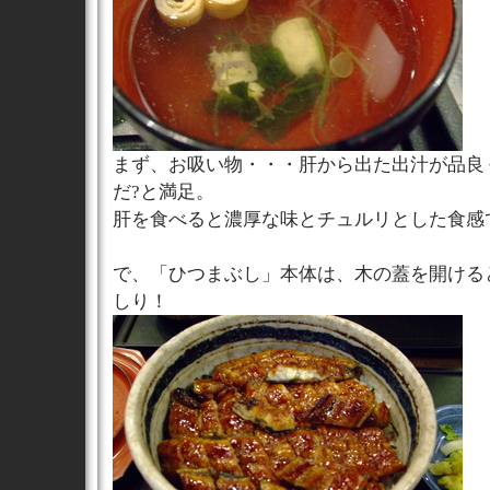
まず、お吸い物・・・肝から出た出汁が品良
だ?と満足。
肝を食べると濃厚な味とチュルリとした食感
で、「ひつまぶし」本体は、木の蓋を開ける
しり！