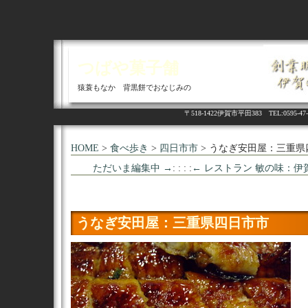
つばや菓子舗
猿蓑もなか 背黒餅でおなじみの
〒518-1422伊賀市平田383 TEL:05
HOME
>
食べ歩き
>
四日市市
> うなぎ安田屋：三重県
ただいま編集中 →
: : : :
← レストラン 敏の味：
うなぎ安田屋：三重県四日市市