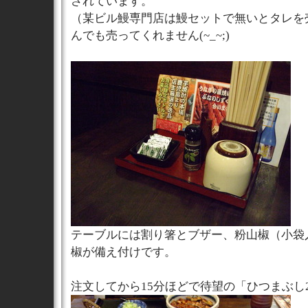
されています。
（某ビル鰻専門店は鰻セットで無いとタレを
んでも売ってくれません(~_~;)
テーブルには割り箸とブザー、粉山椒（小袋
椒が備え付けです。
注文してから15分ほどで待望の「ひつまぶし2