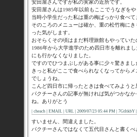
安田屋さんですが私の実家の近所です。
安田屋さんは1985年以前もここでうなぎを
当時小学生だった私は重の梅ばっかり食べて
そのころのメニューは確か、重の松竹梅にき
った気がします。
おそらくその頃はまだ料理旅館もやっていた
1986年から大学進学のため四日市を離れま
にも行かなくなりました。
ですのでひつまぶしがある事に少々驚きまし
きっと私がここで食べられなくなってからメ
でしょうね。
こんど四日市に帰ったときは食べてみようと
パクチーさんの記事が無ければ気がつかなか
ね。ありがとう
| cheach | EMAIL | URL | 2009/07/23 05:44 PM | 7GtItkbY |
すいません、間違えました。
パクチーさんではなくて五代目さんと書くべ