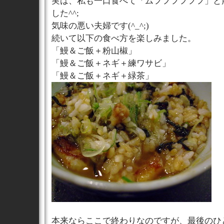
実は、私も一口食べて「ムフフフフフフ」と
した^^;
気味の悪い夫婦です(^_^;)
続いて以下の食べ方を楽しみました。
「鰻＆ご飯＋粉山椒」
「鰻＆ご飯＋ネギ＋練ワサビ」
「鰻＆ご飯＋ネギ＋緑茶」
本来ならここで終わりなのですが、最後のひ