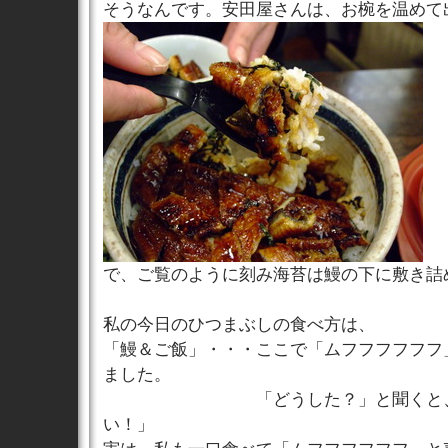
そうなんです。安田屋さんは、お椀を温めて
で、ご覧のように刻み海苔は鰻の下に敷き詰
私の今日のひつまぶしの食べ方は、
「鰻＆ご飯」・・・ここで「ムフフフフフフ
ました。
「どうした？」と聞くと、「や
い！」