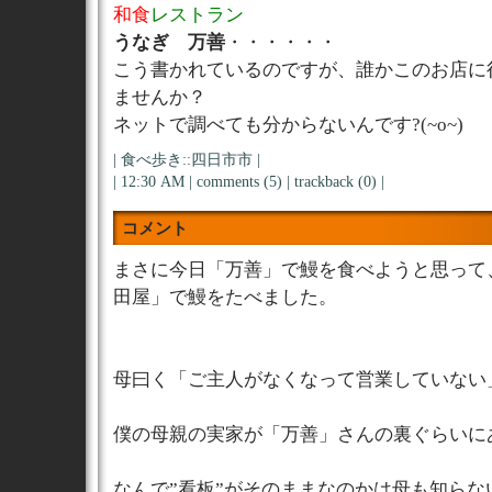
和食
レストラン
うなぎ 万善
・・・・・・
こう書かれているのですが、誰かこのお店に
ませんか？
ネットで調べても分からないんです?(~o~)
|
食べ歩き::四日市市
|
| 12:30 AM |
comments (5)
|
trackback (0)
|
コメント
まさに今日「万善」で鰻を食べようと思って
田屋」で鰻をたべました。
母曰く「ご主人がなくなって営業していない
僕の母親の実家が「万善」さんの裏ぐらいに
なんで”看板”がそのままなのかは母も知らな