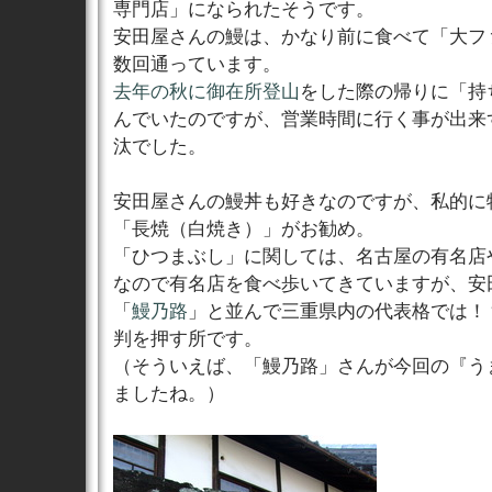
専門店」になられたそうです。
安田屋さんの鰻は、かなり前に食べて「大フ
数回通っています。
去年の秋に御在所登山
をした際の帰りに「持
んでいたのですが、営業時間に行く事が出来
汰でした。
安田屋さんの鰻丼も好きなのですが、私的に
「長焼（白焼き）」がお勧め。
「ひつまぶし」に関しては、名古屋の有名店
なので有名店を食べ歩いてきていますが、安
「
鰻乃路
」と並んで三重県内の代表格では！
判を押す所です。
（そういえば、「鰻乃路」さんが今回の『う
ましたね。）