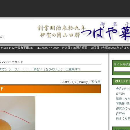
みの
〒518-1422伊賀市平田383 TEL:0595-47-0029 定休日：毎週月曜日・火曜日（火曜は2025年1月より
りハンバーグサンド
サイト内検
ウン シークル →
: : : :
← 再び！うなぎのいとう：三重県津市
RECENT 
2009,01,30, Friday／
五代目
ド
今月のお
(07/29)
猿蓑もなか (
背黒餅 (05/
伊賀ので
(05/04)
白さくら餅 (
Facebook