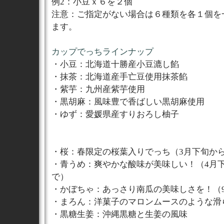
例2：小豆ｘ６を２個
注意：ご指定がない場合は６種類を各１個を
ます。
カップでっちラインナップ
・小豆：北海道十勝産小豆漉し餡
・抹茶：北海道産手亡豆使用抹茶餡
・紫芋：九州産紫芋使用
・黒胡麻：風味豊で香ばしい黒胡麻使用
・ゆず：愛媛県産すりおろし柚子
・桜：春限定の桜葉入りでっち（3月下旬か
・青うめ：爽やかな酸味が美味しい！（4月下
で）
・かぼちゃ：あっさり南瓜の美味しさを！（
・まろん：洋菓子のマロンムースのような滑
・黒糖生姜：沖縄黒糖と生姜の風味