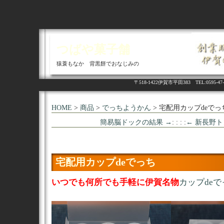
つばや菓子舗
猿蓑もなか 背黒餅でおなじみの
〒518-1422伊賀市平田383 TEL:05
HOME
>
商品
>
でっちようかん
> 宅配用カップdeでっ
簡易脳ドックの結果 →
: : : :
← 新長野
宅配用カップdeでっち
いつでも何所でも手軽に伊賀名物
カップdeで