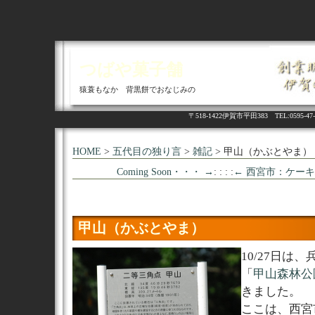
つばや菓子舗
猿蓑もなか 背黒餅でおなじみの
〒518-1422伊賀市平田383 TEL:05
HOME
>
五代目の独り言
>
雑記
> 甲山（かぶとやま）
Coming Soon・・・ →
: : : :
← 西宮市：ケーキ
甲山（かぶとやま）
10/27日は
「
甲山森林公
きました。
ここは、西宮