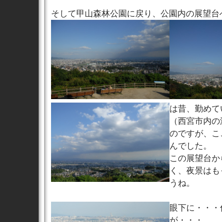
そして甲山森林公園に戻り、公園内の展望台
は昔、勤めて
（西宮市内の
のですが、こ
んでした。
この展望台か
く、夜景はも
うね。
眼下に・・・
が・・・