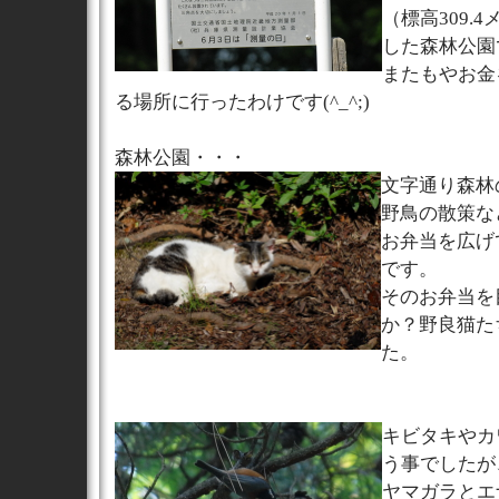
（標高309.
した森林公園
またもやお金
る場所に行ったわけです(^_^;)
森林公園・・・
文字通り森林
野鳥の散策な
お弁当を広げ
です。
そのお弁当を
か？野良猫た
た。
キビタキやカ
う事でしたが
ヤマガラとエ