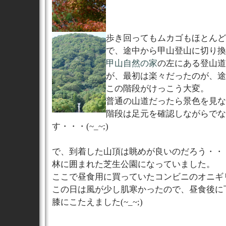
歩き回ってもムカゴもほとんど
で、途中から甲山登山に切り換
甲山自然の家
の左にある登山道
が、最初は楽々だったのが、途
この階段がけっこう大変。
普通の山道だったら景色を見な
階段は足元を確認しながらでな
す・・・(~_~;)
で、到着した山頂は眺めが良いのだろう・・
林に囲まれた芝生公園になっていました。
ここで昼食用に買っていたコンビニのオニギ
この日は風が少し肌寒かったので、昼食後に
膝にこたえました(~_~;)