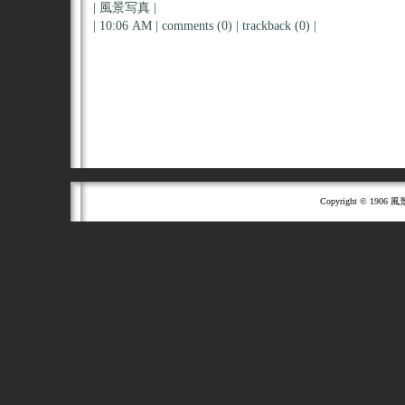
|
風景写真
|
| 10:06 AM |
comments (0)
|
trackback (0)
|
Copyright © 1906 