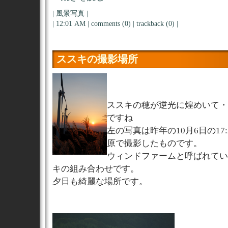
|
風景写真
|
| 12:01 AM |
comments (0)
|
trackback (0)
|
ススキの撮影場所
ススキの穂が逆光に煌めいて・
ですね
左の写真は昨年の10月6日の17
原で撮影したものです。
ウィンドファームと呼ばれてい
キの組み合わせです。
夕日も綺麗な場所です。