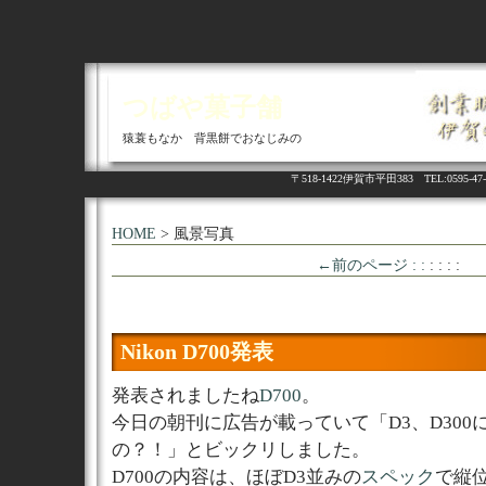
つばや菓子舗
猿蓑もなか 背黒餅でおなじみの
〒518-1422伊賀市平田383 TEL:05
HOME
> 風景写真
←前のページ : :
: : : :
Nikon D700発表
発表されましたね
D700
。
今日の朝刊に広告が載っていて「D3、D300
の？！」とビックリしました。
D700の内容は、ほぼD3並みの
スペック
で縦位