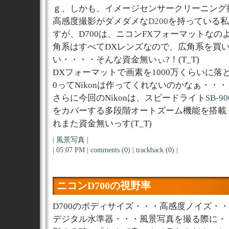
ｇ、しかも、イメージセンサークリーニング
高感度撮影がダメダメな
D200
を持っている私
すが、D700は、ニコンFXフォーマットなの
角系はすべてDXレンズなので、広角系を買
い・・・・そんな資金無いぃ?！(T_T)
DXフォーマットで画素を1000万くらいに落とし
0ってNikonは作ってくれないのかなぁ・・・
さらに今回のNikonは、スピードライト
SB-90
をカバーする多段階オートズーム機能を搭載
れまた資金無いっす(T_T)
|
風景写真
|
| 05:07 PM |
comments (0)
|
trackback (0)
|
ニコンD700の視野率
D700のボディサイズ・・・高感度ノイズ・
デジタル水準器・・・風景写真を撮る際に・