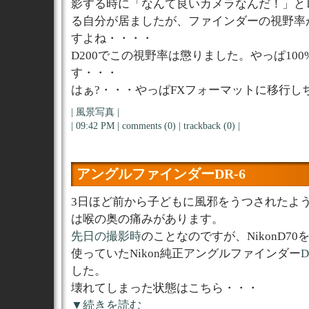
影する時に「なんて良いカメラなんだ！」と
る自分が居ましたが、ファインダーの視野率が
すよね・・・・
D200でこの視野率は懲りました。やっぱ10
す・・・
はぁ?・・・やっぱFXフォーマットに移行し
|
風景写真
|
| 09:42 PM |
comments (0)
|
trackback (0)
|
アングルファインダーDR-6
3日ほど前から子どもに風邪をうつされたよ
は喉の奥の痛みがあります。
先日の撮影時
のことなのですが、NikonD7
使っていたNikon純正アングルファインダー
D
した。
壊れてしまった状態はこちら・・・
▼続きを読む