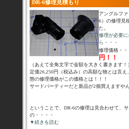
DR-6修理見積もり
アングルファイ
6）の修理見
た。
修理が必要に
ら・・・
修理価格・・
円！！
（あえて全角文字で金額を大きく書きます！
定価26,250円（税込み）の高額な物とは言
態の修理価格がこの価格とは！！！
サードパーティーだと新品が2個買えますや
ということで、DR-6の修理は見合わせて、
の・・・・
▼続きを読む